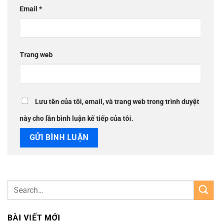
Email
*
Trang web
Lưu tên của tôi, email, và trang web trong trình duyệt
này cho lần bình luận kế tiếp của tôi.
BÀI VIẾT MỚI