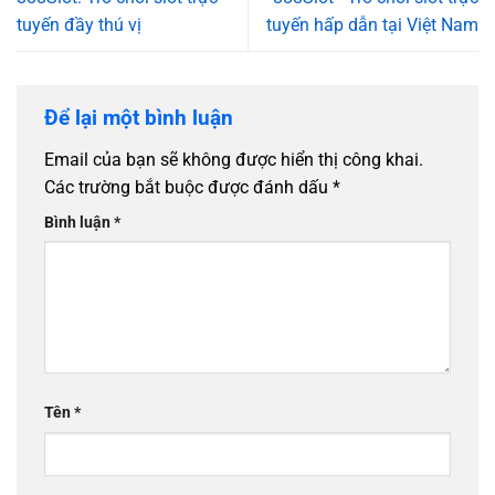
tuyến đầy thú vị
tuyến hấp dẫn tại Việt Nam
Để lại một bình luận
Email của bạn sẽ không được hiển thị công khai.
Các trường bắt buộc được đánh dấu
*
Bình luận
*
Tên
*