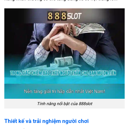
Tính năng nổi bật của 888slot
Thiết kế và trải nghiệm người chơi