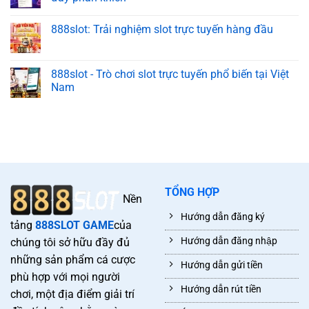
tuổi và đồng ý với điều khoản". Cuối cùng, nhấn nút "Đăng
Ký Ngay" để hoàn tất. Hệ thống sẽ tự động đăng nhập và
888slot: Trải nghiệm slot trực tuyến hàng đầu
bạn có thể bắt đầu nạp tiền để chơi
888slot game
ngay lập
tức.
888slot - Trò chơi slot trực tuyến phổ biến tại Việt
Nam
TỔNG HỢP
Nền
Hướng dẫn đăng ký
tảng
888SLOT GAME
của
Hướng dẫn đăng nhập
chúng tôi sở hữu đầy đủ
những sản phẩm cá cược
Hướng dẫn gửi tiền
phù hợp với mọi người
Hướng dẫn rút tiền
chơi, một địa điểm giải trí
Hướng dẫn các bước điền thông tin đăng ký tài khoản chi tiết