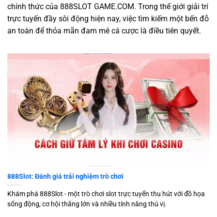
chính thức của 888SLOT GAME.COM. Trong thế giới giải trí
trực tuyến đầy sôi động hiện nay, việc tìm kiếm một bến đỗ
an toàn để thỏa mãn đam mê cá cược là điều tiên quyết.
Đặc biệt, nếu bạn là tín đồ của dòng
888slot game
huyền
thoại, việc sở hữu một tài khoản thành viên tại hệ thống
của chúng tôi chính là chìa khóa mở ra cánh cửa dẫn đến
những giải thưởng Jackpot khổng lồ. Bài viết này sẽ cung
cấp quy trình đăng ký chi tiết, các lưu ý bảo mật quan
trọng và lý do tại sao 888SLOT GAME.COM là lựa chọn
hàng đầu cho cộng đồng game thủ năm 2024.
888Slot: Đánh giá trải nghiệm trò chơi
Khám phá 888Slot - một trò chơi slot trực tuyến thu hút với đồ họa
sống động, cơ hội thắng lớn và nhiều tính năng thú vị.