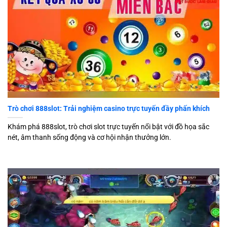
1. Tại Sao Nên Chọn Đăng Ký Tại 888SLOT
GAME.COM?
Giữa hàng ngàn nhà cái đang hoạt động trên thị trường,
888SLOT GAME.COM vẫn luôn giữ vững vị thế là điểm đến
lý tưởng cho những ai yêu thích sự công bằng và minh
bạch. Việc thực hiện thao tác
dang ky
tại đây không chỉ
đơn thuần là tạo một tài khoản, mà là sự cam kết về quyền
lợi của người chơi.
Trò chơi 888slot: Trải nghiệm casino trực tuyến đầy phấn khích
Dưới đây là những giá trị cốt lõi mà chúng tôi mang lại:
Khám phá 888slot, trò chơi slot trực tuyến nổi bật với đồ họa sắc
nét, âm thanh sống động và cơ hội nhận thưởng lớn.
Bảo mật tuyệt đối:
Hệ thống mã hóa SSL 128-bit đảm bảo
mọi thông tin cá nhân và giao dịch ngân hàng của bạn
được an toàn 100%.
Giao dịch siêu tốc:
Nạp rút tiền chỉ trong vòng 3-5 phút, hỗ
trợ đa ngân hàng và ví điện tử.
Kho game đồ sộ:
Nổi bật nhất là sảnh
888slot game
với tỷ