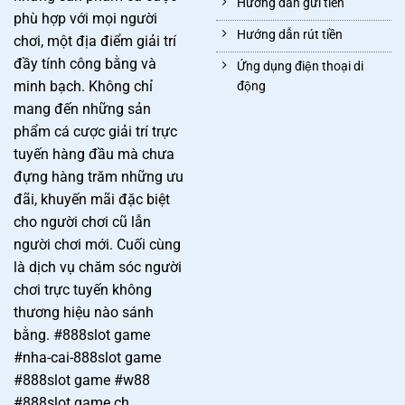
Hướng dẫn gửi tiền
phù hợp với mọi người
Hướng dẫn rút tiền
chơi, một địa điểm giải trí
đầy tính công bằng và
Ứng dụng điện thoại di
minh bạch. Không chỉ
động
mang đến những sản
phẩm cá cược giải trí trực
tuyến hàng đầu mà chưa
đựng hàng trăm những ưu
đãi, khuyến mãi đặc biệt
cho người chơi cũ lẫn
người chơi mới. Cuối cùng
là dịch vụ chăm sóc người
chơi trực tuyến không
thương hiệu nào sánh
bằng. #888slot game
#nha-cai-888slot game
#888slot game #w88
#888slot game ch