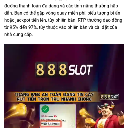
đường thanh toán đa dạng và các tính năng thưởng hấp
dẫn. Bạn có thể gặp vòng quay miễn phí, biểu tượng bí ẩn
hoặc jackpot tiến lên, tùy phiên bản. RTP thường dao động
từ 95% đến 97%, tùy thuộc vào phiên bản và cài đặt của
nhà cung cấp.