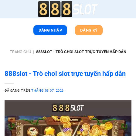
Chuyển
đến
nội
dung
ĐĂNG NHẬP
ĐĂNG KÝ
TRANG CHỦ
|
888SLOT - TRÒ CHƠI SLOT TRỰC TUYẾN HẤP DẪN
888slot - Trò chơi slot trực tuyến hấp dẫn
ĐÃ ĐĂNG TRÊN
THÁNG 08 07, 2026