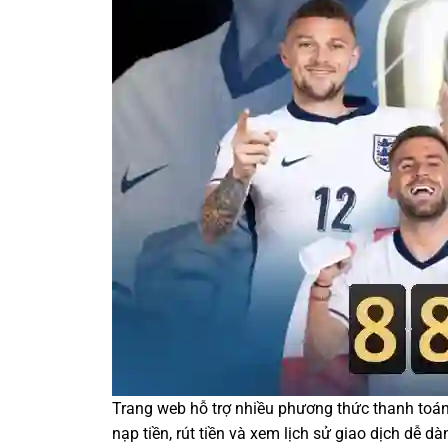
Trang web hỗ trợ nhiều phương thức thanh toán
nạp tiền, rút tiền và xem lịch sử giao dịch dễ 