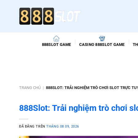
Chuyển
đến
nội
dung
888SLOT GAME
CASINO 888SLOT GAME
TH
TRANG CHỦ
|
888SLOT: TRẢI NGHIỆM TRÒ CHƠI SLOT TRỰC T
888Slot: Trải nghiệm trò chơi s
ĐÃ ĐĂNG TRÊN
THÁNG 08 09, 2026