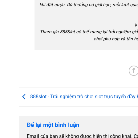
khi đặt cược. Dù thưởng có giới hạn, mỗi lượt qua
\
Tham gia 888Slot có thể mang lại trải nghiệm giải
chơi phù hợp và tận h
888slot - Trải nghiệm trò chơi slot trực tuyến đầy
Để lại một bình luận
Email của bạn sẽ không được hiển thị công khai.
C