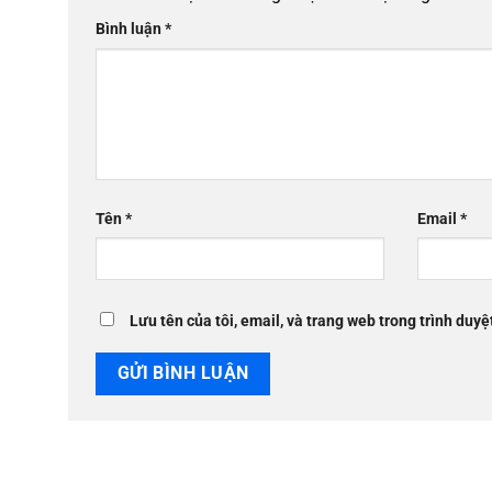
Bình luận
*
Tên
*
Email
*
Lưu tên của tôi, email, và trang web trong trình duyệt