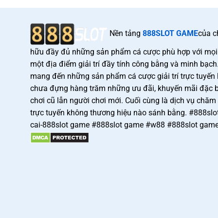
Nền tảng
888SLOT GAME
của c
hữu đầy đủ những sản phẩm cá cược phù hợp với mọi 
một địa điểm giải trí đầy tính công bằng và minh bạch
mang đến những sản phẩm cá cược giải trí trực tuyế
chưa đựng hàng trăm những ưu đãi, khuyến mãi đặc b
chơi cũ lẫn người chơi mới. Cuối cùng là dịch vụ chăm
trực tuyến không thương hiệu nào sánh bằng. #888sl
cai-888slot game #888slot game #w88 #888slot game