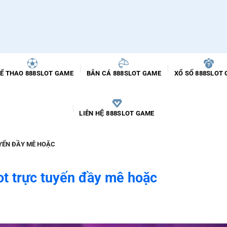
Ể THAO 888SLOT GAME
BẮN CÁ 888SLOT GAME
XỔ SỐ 888SLOT
LIÊN HỆ 888SLOT GAME
UYẾN ĐẦY MÊ HOẶC
lot trực tuyến đầy mê hoặc