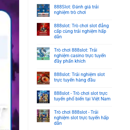
888Slot: Đánh giá trải
nghiệm trò chơi
888slot: Trò chơi slot đẳng
cấp cùng trải nghiệm hấp
dẫn
Trò chơi 888slot: Trải
nghiệm casino trực tuyến
đầy phấn khích
888slot: Trải nghiệm slot
trực tuyến hàng đầu
888slot - Trò chơi slot trực
tuyến phổ biến tại Việt Nam
Trò chơi 888slot - Trải
nghiệm slot trực tuyến hấp
dẫn