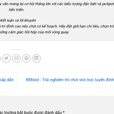
y vẫn mang lại cơ hội thắng lớn với các biểu tượng đặc biệt và jackpot
tiến triển.
n
Kết luận và lời khuyên
 trí đỉnh cao nếu chơi có kế hoạch. Hãy đặt giới hạn chi tiêu, chọn trò
ưởng cảm giác hồi hộp của mỗi vòng quay.
 hấp dẫn
888slot - Trải nghiệm trò chơi slot trực tuyến đỉn
ác trường bắt buộc được đánh dấu
*