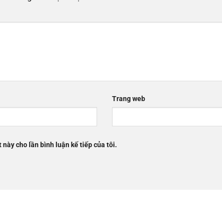
Trang web
 này cho lần bình luận kế tiếp của tôi.