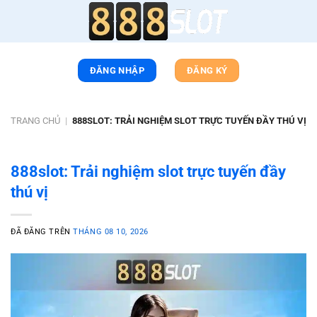
Chuyển
đến
nội
dung
ĐĂNG NHẬP
ĐĂNG KÝ
TRANG CHỦ
|
888SLOT: TRẢI NGHIỆM SLOT TRỰC TUYẾN ĐẦY THÚ VỊ
888slot: Trải nghiệm slot trực tuyến đầy
thú vị
ĐÃ ĐĂNG TRÊN
THÁNG 08 10, 2026