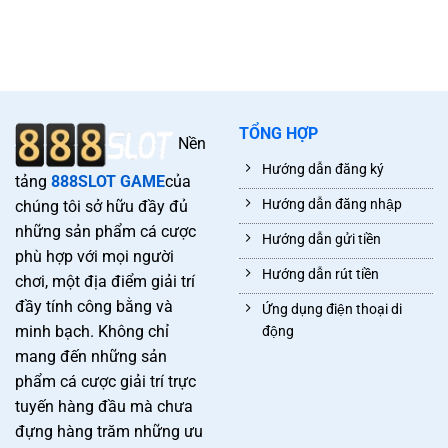
TỔNG HỢP
Nền
Hướng dẫn đăng ký
tảng
888SLOT GAME
của
Hướng dẫn đăng nhập
chúng tôi sở hữu đầy đủ
những sản phẩm cá cược
Hướng dẫn gửi tiền
phù hợp với mọi người
Hướng dẫn rút tiền
chơi, một địa điểm giải trí
đầy tính công bằng và
Ứng dụng điện thoại di
minh bạch. Không chỉ
động
mang đến những sản
phẩm cá cược giải trí trực
tuyến hàng đầu mà chưa
đựng hàng trăm những ưu