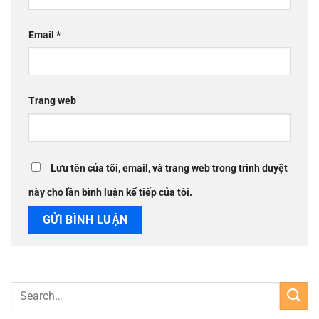
Email
*
Trang web
Lưu tên của tôi, email, và trang web trong trình duyệt
này cho lần bình luận kế tiếp của tôi.