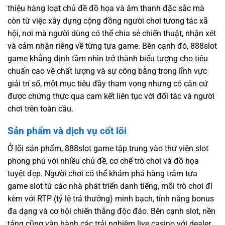
thiệu hàng loạt chủ đề đồ họa và âm thanh đặc sắc mà
còn từ việc xây dựng cộng đồng người chơi tương tác xã
hội, nơi mà người dùng có thể chia sẻ chiến thuật, nhận xét
và cảm nhận riêng về từng tựa game. Bên cạnh đó, 888slot
game khẳng định tầm nhìn trở thành biểu tượng cho tiêu
chuẩn cao về chất lượng và sự công bằng trong lĩnh vực
giải trí số, một mục tiêu đầy tham vọng nhưng có căn cứ
được chứng thực qua cam kết liên tục với đối tác và người
chơi trên toàn cầu.
Sản phẩm và dịch vụ cốt lõi
Ở lõi sản phẩm, 888slot game tập trung vào thư viện slot
phong phú với nhiều chủ đề, cơ chế trò chơi và đồ họa
tuyệt đẹp. Người chơi có thể khám phá hàng trăm tựa
game slot từ các nhà phát triển danh tiếng, mỗi trò chơi đi
kèm với RTP (tỷ lệ trả thưởng) minh bạch, tính năng bonus
đa dạng và cơ hội chiến thắng độc đáo. Bên cạnh slot, nền
tảng cũng vận hành các trải nghiệm live casino với dealer