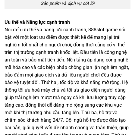
Sản phẩm và dịch vụ cốt lõi
Ưu thế và Năng lực cạnh tranh
Nói đến ưu thế và năng lực cạnh tranh, 888slot game nổi
bật với một loạt ưu điểm được thiết kế để mang lại trải
nghiệm tốt nhất cho người chơi, đồng thời củng cố vị thế
trên thị trường cạnh tranh khốc liệt. Đầu tiên là công nghệ
an toàn và bảo mật tiên tiến. Nền tảng áp dụng công nghệ
mã hóa cao và các biện pháp chống gian lận nghiêm ngặt,
bảo đảm mọi giao dịch và dữ liệu người chơi đều được
bảo vệ tuyệt đối. Thứ hai, tốc độ và khả năng mở rộng. Hệ
thống tối ưu hoá máy chủ và tối ưu giao diện người dùng
giúp trải nghiệm mượt mà ngay cả khi lưu lượng truy cập
tăng cao, đồng thời dễ dàng mở rộng sang các khu vực
mới khi thị trường nhu cầu tăng lên. Thứ ba, hỗ trợ và
chăm sóc khách hàng 24/7. Đội ngũ hỗ trợ được đào tạo
bài bản, giải quyết vấn đề nhanh chóng và thân thiện, giúp