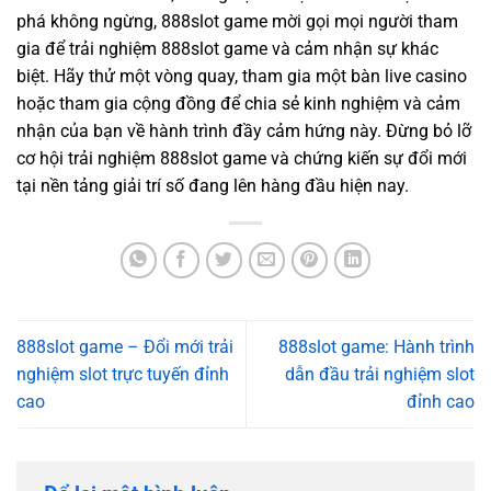
phá không ngừng, 888slot game mời gọi mọi người tham
gia để trải nghiệm 888slot game và cảm nhận sự khác
biệt. Hãy thử một vòng quay, tham gia một bàn live casino
hoặc tham gia cộng đồng để chia sẻ kinh nghiệm và cảm
nhận của bạn về hành trình đầy cảm hứng này. Đừng bỏ lỡ
cơ hội trải nghiệm 888slot game và chứng kiến sự đổi mới
tại nền tảng giải trí số đang lên hàng đầu hiện nay.
888slot game – Đổi mới trải
888slot game: Hành trình
nghiệm slot trực tuyến đỉnh
dẫn đầu trải nghiệm slot
cao
đỉnh cao