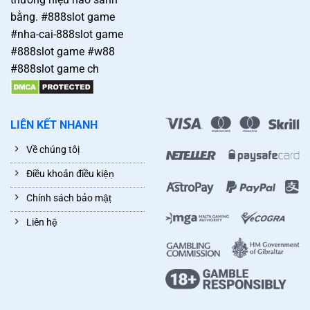
bằng. #888slot game
#nha-cai-888slot game
#888slot game #w88
#888slot game ch
LIÊN KẾT NHANH
Về chúng tôị
Điều khoản điều kiệṇ
Chính sách bảo mậṭ
Liên hệ̣