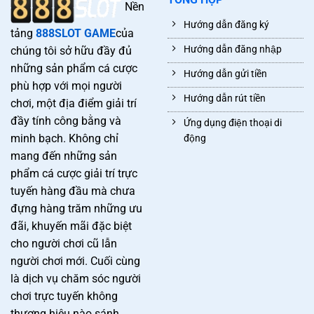
Nền
Hướng dẫn đăng ký
tảng
888SLOT GAME
của
Hướng dẫn đăng nhập
chúng tôi sở hữu đầy đủ
những sản phẩm cá cược
Hướng dẫn gửi tiền
phù hợp với mọi người
Hướng dẫn rút tiền
chơi, một địa điểm giải trí
đầy tính công bằng và
Ứng dụng điện thoại di
minh bạch. Không chỉ
động
mang đến những sản
phẩm cá cược giải trí trực
tuyến hàng đầu mà chưa
đựng hàng trăm những ưu
đãi, khuyến mãi đặc biệt
cho người chơi cũ lẫn
người chơi mới. Cuối cùng
là dịch vụ chăm sóc người
chơi trực tuyến không
thương hiệu nào sánh