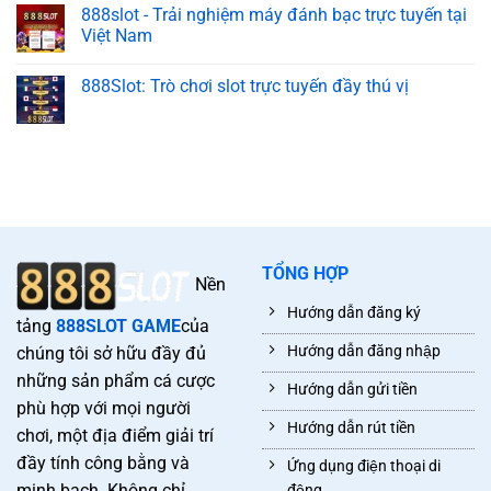
888slot - Trải nghiệm máy đánh bạc trực tuyến tại
Việt Nam
888Slot: Trò chơi slot trực tuyến đầy thú vị
TỔNG HỢP
Nền
Hướng dẫn đăng ký
tảng
888SLOT GAME
của
Hướng dẫn đăng nhập
chúng tôi sở hữu đầy đủ
những sản phẩm cá cược
Hướng dẫn gửi tiền
phù hợp với mọi người
Hướng dẫn rút tiền
chơi, một địa điểm giải trí
đầy tính công bằng và
Ứng dụng điện thoại di
minh bạch. Không chỉ
động