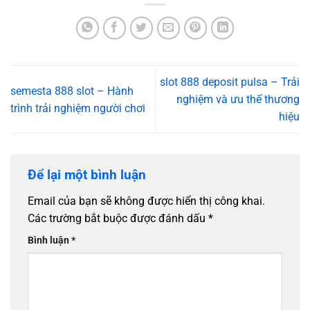
slot 888 deposit pulsa – Trải
semesta 888 slot – Hành
nghiệm và ưu thế thương
trình trải nghiệm người chơi
hiệu
Để lại một bình luận
Email của bạn sẽ không được hiển thị công khai.
Các trường bắt buộc được đánh dấu
*
Bình luận
*