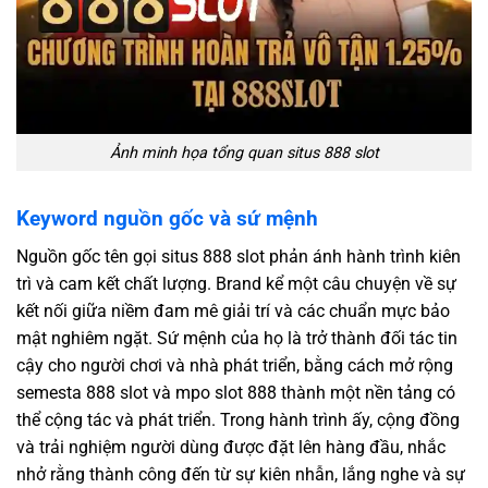
Ảnh minh họa tổng quan situs 888 slot
Keyword nguồn gốc và sứ mệnh
Nguồn gốc tên gọi situs 888 slot phản ánh hành trình kiên
trì và cam kết chất lượng. Brand kể một câu chuyện về sự
kết nối giữa niềm đam mê giải trí và các chuẩn mực bảo
mật nghiêm ngặt. Sứ mệnh của họ là trở thành đối tác tin
cậy cho người chơi và nhà phát triển, bằng cách mở rộng
semesta 888 slot và mpo slot 888 thành một nền tảng có
thể cộng tác và phát triển. Trong hành trình ấy, cộng đồng
và trải nghiệm người dùng được đặt lên hàng đầu, nhắc
nhở rằng thành công đến từ sự kiên nhẫn, lắng nghe và sự