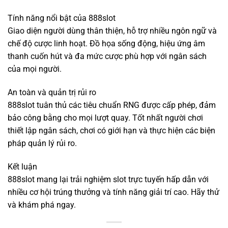
Tính năng nổi bật của 888slot
Giao diện người dùng thân thiện, hỗ trợ nhiều ngôn ngữ và
chế độ cược linh hoạt. Đồ họa sống động, hiệu ứng âm
thanh cuốn hút và đa mức cược phù hợp với ngân sách
của mọi người.
An toàn và quản trị rủi ro
888slot tuân thủ các tiêu chuẩn RNG được cấp phép, đảm
bảo công bằng cho mọi lượt quay. Tốt nhất người chơi
thiết lập ngân sách, chơi có giới hạn và thực hiện các biện
pháp quản lý rủi ro.
Kết luận
888slot mang lại trải nghiệm slot trực tuyến hấp dẫn với
nhiều cơ hội trúng thưởng và tính năng giải trí cao. Hãy thử
và khám phá ngay.