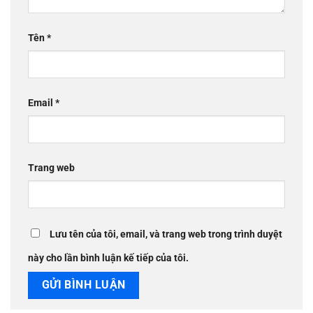
Tên
*
Email
*
Trang web
Lưu tên của tôi, email, và trang web trong trình duyệt
này cho lần bình luận kế tiếp của tôi.