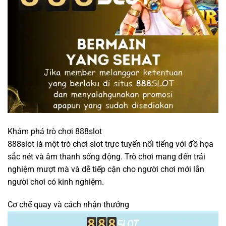
Khám phá trò chơi 888slot
888slot là một trò chơi slot trực tuyến nổi tiếng với đồ họa
sắc nét và âm thanh sống động. Trò chơi mang đến trải
nghiệm mượt mà và dễ tiếp cận cho người chơi mới lẫn
người chơi có kinh nghiệm.
Cơ chế quay và cách nhận thưởng