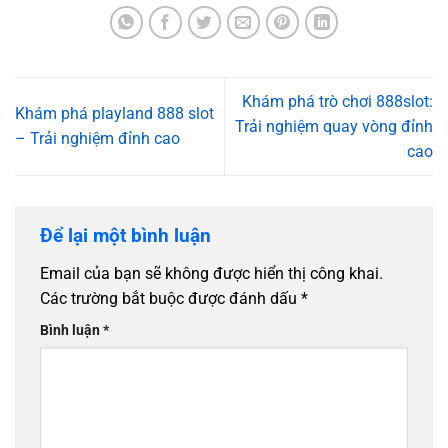
Khám phá trò chơi 888slot:
Khám phá playland 888 slot
Trải nghiệm quay vòng đỉnh
– Trải nghiệm đỉnh cao
cao
Để lại một bình luận
Email của bạn sẽ không được hiển thị công khai.
Các trường bắt buộc được đánh dấu
*
Bình luận
*