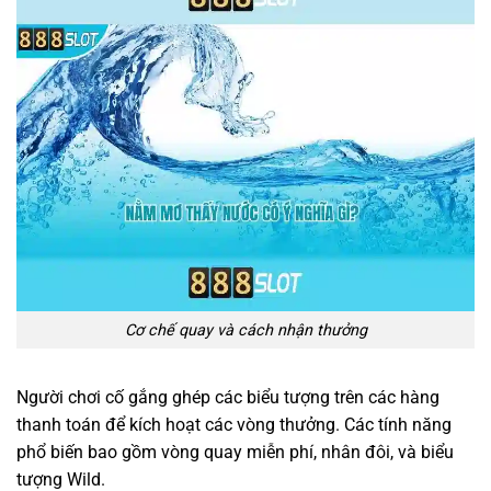
Cơ chế quay và cách nhận thưởng
Người chơi cố gắng ghép các biểu tượng trên các hàng
thanh toán để kích hoạt các vòng thưởng. Các tính năng
phổ biến bao gồm vòng quay miễn phí, nhân đôi, và biểu
tượng Wild.