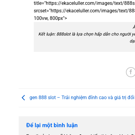
title="https://ekaceluller.com/images/text/88
srcset="https://ekaceluller.com/images/text/8
100vw, 800px">
Â
Kết luận: 888slot là lựa chọn hấp dẫn cho người yê
dạ
gen 888 slot – Trải nghiệm đỉnh cao và giá trị đổ
Để lại một bình luận