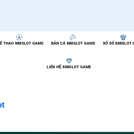
Ể THAO 888SLOT GAME
BẮN CÁ 888SLOT GAME
XỔ SỐ 888SLOT
LIÊN HỆ 888SLOT GAME
ot