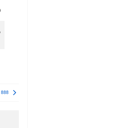
)
a
t 888