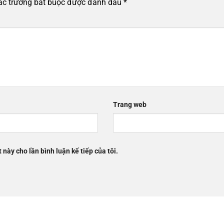
ác trường bắt buộc được đánh dấu
*
Trang web
 này cho lần bình luận kế tiếp của tôi.