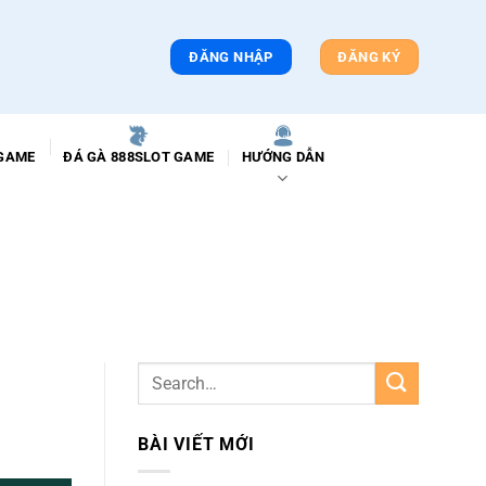
ĐĂNG NHẬP
ĐĂNG KÝ
 GAME
ĐÁ GÀ 888SLOT GAME
HƯỚNG DẪN
BÀI VIẾT MỚI