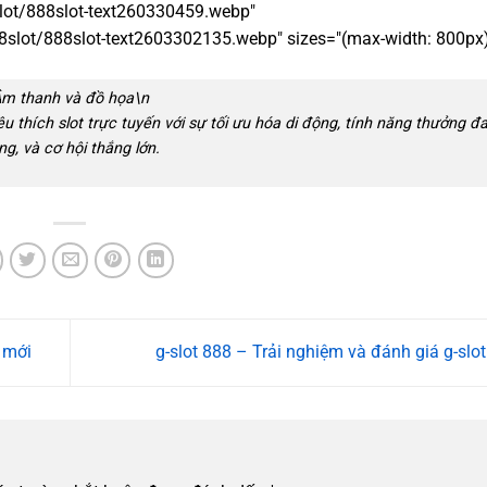
8slot/888slot-text260330459.webp"
88slot/888slot-text2603302135.webp" sizes="(max-width: 800px
m thanh và đồ họa\n
u thích slot trực tuyến với sự tối ưu hóa di động, tính năng thưởng đ
ng, và cơ hội thắng lớn.
i mới
g-slot 888 – Trải nghiệm và đánh giá g-slo