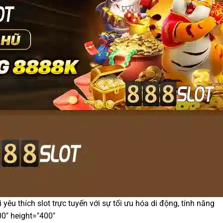
yêu thích slot trực tuyến với sự tối ưu hóa di động, tính năng
00" height="400"