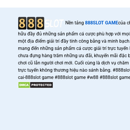
Nền tảng
888SLOT GAME
của c
hữu đầy đủ những sản phẩm cá cược phù hợp với mọi 
một địa điểm giải trí đầy tính công bằng và minh bạch
mang đến những sản phẩm cá cược giải trí trực tuyế
chưa đựng hàng trăm những ưu đãi, khuyến mãi đặc b
chơi cũ lẫn người chơi mới. Cuối cùng là dịch vụ chăm
trực tuyến không thương hiệu nào sánh bằng. #888sl
cai-888slot game #888slot game #w88 #888slot game