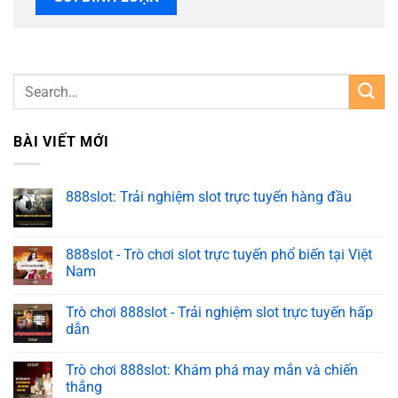
BÀI VIẾT MỚI
888slot: Trải nghiệm slot trực tuyến hàng đầu
888slot - Trò chơi slot trực tuyến phổ biến tại Việt
Nam
Trò chơi 888slot - Trải nghiệm slot trực tuyến hấp
dẫn
Trò chơi 888slot: Khám phá may mắn và chiến
thắng