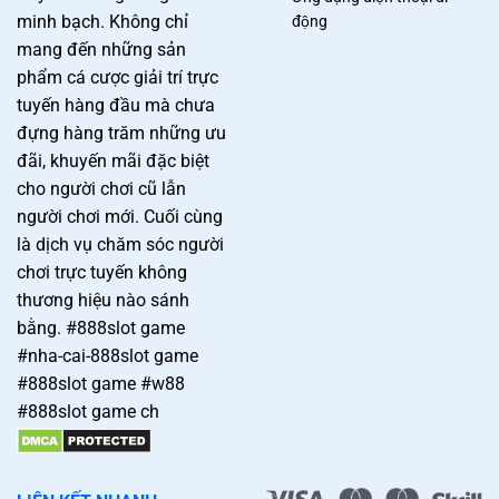
minh bạch. Không chỉ
động
mang đến những sản
phẩm cá cược giải trí trực
tuyến hàng đầu mà chưa
đựng hàng trăm những ưu
đãi, khuyến mãi đặc biệt
cho người chơi cũ lẫn
người chơi mới. Cuối cùng
là dịch vụ chăm sóc người
chơi trực tuyến không
thương hiệu nào sánh
bằng. #888slot game
#nha-cai-888slot game
#888slot game #w88
#888slot game ch