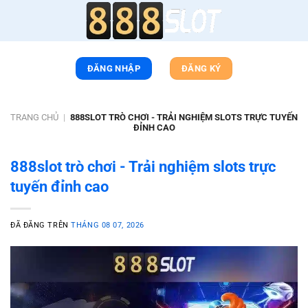
Chuyển
đến
nội
dung
ĐĂNG NHẬP
ĐĂNG KÝ
TRANG CHỦ
|
888SLOT TRÒ CHƠI - TRẢI NGHIỆM SLOTS TRỰC TUYẾN
ĐỈNH CAO
888slot trò chơi - Trải nghiệm slots trực
tuyến đỉnh cao
ĐÃ ĐĂNG TRÊN
THÁNG 08 07, 2026