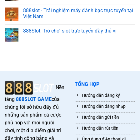
888slot - Trải nghiệm máy đánh bạc trực tuyến tại
Việt Nam
888Slot: Trò chơi slot trực tuyến đầy thú vị
TỔNG HỢP
Nền
Hướng dẫn đăng ký
tảng
888SLOT GAME
của
Hướng dẫn đăng nhập
chúng tôi sở hữu đầy đủ
những sản phẩm cá cược
Hướng dẫn gửi tiền
phù hợp với mọi người
Hướng dẫn rút tiền
chơi, một địa điểm giải trí
đầy tính công bằng và
Ứng dụng điện thoại di