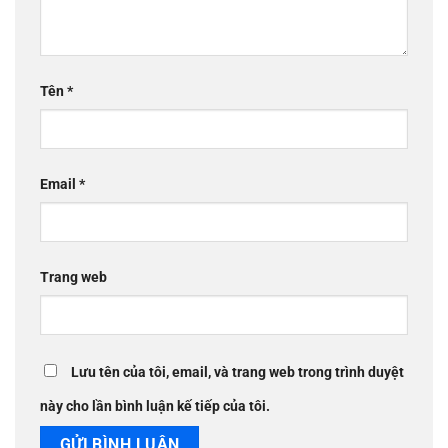
Tên
*
Email
*
Trang web
Lưu tên của tôi, email, và trang web trong trình duyệt
này cho lần bình luận kế tiếp của tôi.