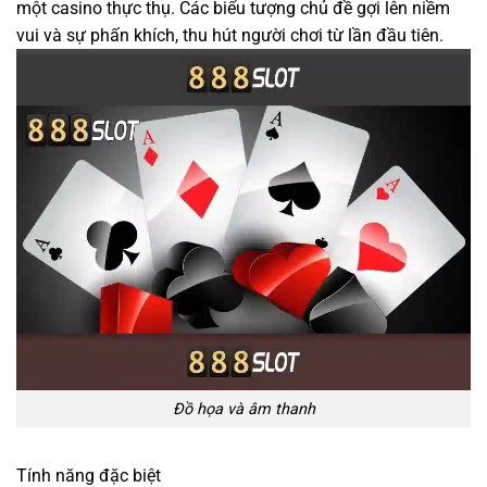
một casino thực thụ. Các biểu tượng chủ đề gợi lên niềm
vui và sự phấn khích, thu hút người chơi từ lần đầu tiên.
Đồ họa và âm thanh
Tính năng đặc biệt