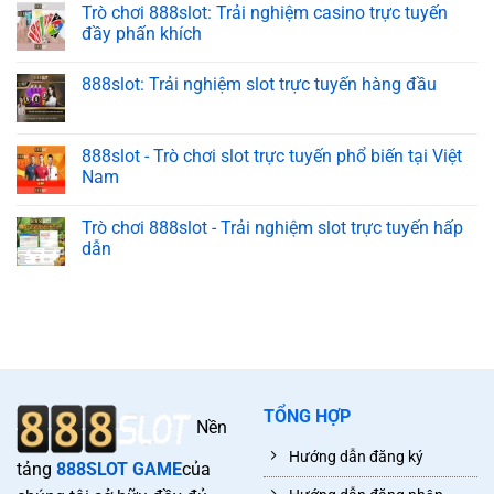
Trò chơi 888slot: Trải nghiệm casino trực tuyến
đầy phấn khích
888slot: Trải nghiệm slot trực tuyến hàng đầu
888slot - Trò chơi slot trực tuyến phổ biến tại Việt
Nam
Trò chơi 888slot - Trải nghiệm slot trực tuyến hấp
dẫn
TỔNG HỢP
Nền
Hướng dẫn đăng ký
tảng
888SLOT GAME
của