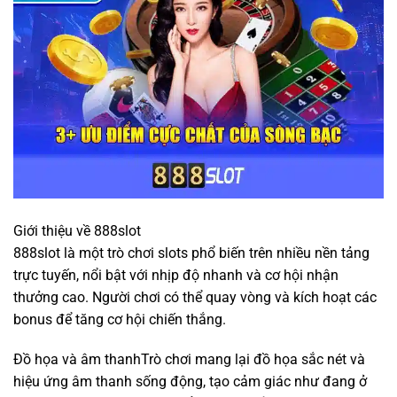
Giới thiệu về 888slot
888slot là một trò chơi slots phổ biến trên nhiều nền tảng
trực tuyến, nổi bật với nhịp độ nhanh và cơ hội nhận
thưởng cao. Người chơi có thể quay vòng và kích hoạt các
bonus để tăng cơ hội chiến thắng.
Đồ họa và âm thanh
Trò chơi mang lại đồ họa sắc nét và
hiệu ứng âm thanh sống động, tạo cảm giác như đang ở