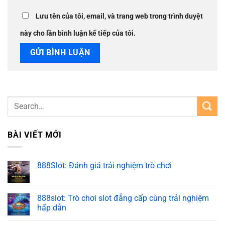
Lưu tên của tôi, email, và trang web trong trình duyệt
này cho lần bình luận kế tiếp của tôi.
BÀI VIẾT MỚI
888Slot: Đánh giá trải nghiệm trò chơi
888slot: Trò chơi slot đẳng cấp cùng trải nghiệm
hấp dẫn