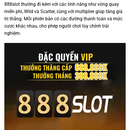
888slot thường đi kèm với các tính năng như vòng quay
miễn phí, Wild và Scatter, cùng với multiplier giúp tăng giá
trị thắng. Mỗi phiên bản có các đường thanh toán và mức
cược khác nhau, cho phép người chơi tùy chỉnh trải
nghiệm.