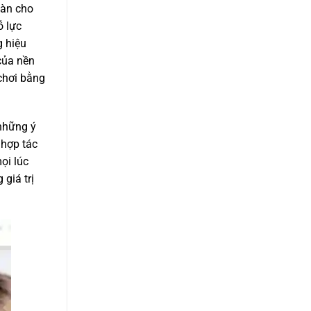
oàn cho
ỗ lực
g hiệu
của nền
chơi bằng
 những ý
 hợp tác
ọi lúc
giá trị