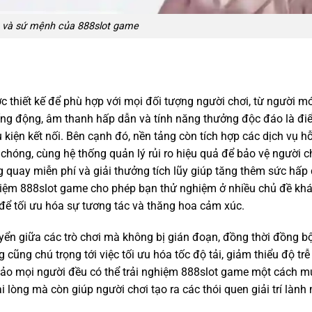
 và sứ mệnh của 888slot game
thiết kế để phù hợp với mọi đối tượng người chơi, từ người mớ
sống động, âm thanh hấp dẫn và tính năng thưởng độc đáo là đ
u kiện kết nối. Bên cạnh đó, nền tảng còn tích hợp các dịch vụ hỗ
hóng, cùng hệ thống quản lý rủi ro hiệu quả để bảo vệ người c
ng quay miễn phí và giải thưởng tích lũy giúp tăng thêm sức hấp
ghiệm 888slot game cho phép bạn thử nghiệm ở nhiều chủ đề khá
ế để tối ưu hóa sự tương tác và thăng hoa cảm xúc.
huyển giữa các trò chơi mà không bị gián đoạn, đồng thời đồng b
ng cũng chú trọng tới việc tối ưu hóa tốc độ tải, giảm thiểu độ trễ
ảo mọi người đều có thể trải nghiệm 888slot game một cách 
 lòng mà còn giúp người chơi tạo ra các thói quen giải trí làn