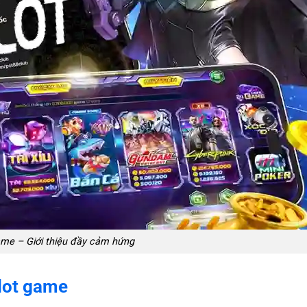
ame – Giới thiệu đầy cảm hứng
lot game