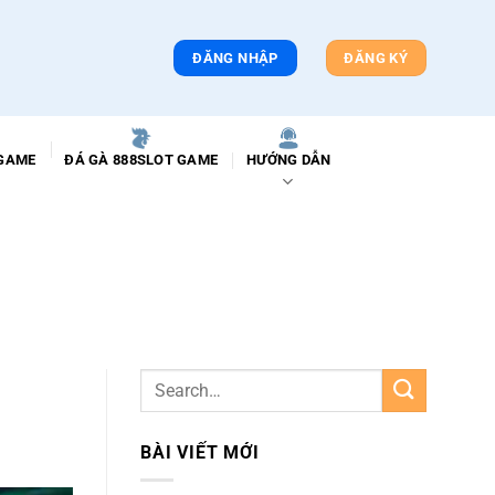
ĐĂNG NHẬP
ĐĂNG KÝ
 GAME
ĐÁ GÀ 888SLOT GAME
HƯỚNG DẪN
BÀI VIẾT MỚI