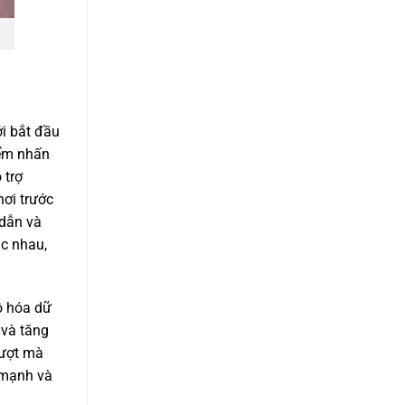
i bắt đầu
iểm nhấn
 trợ
hơi trước
 dẫn và
c nhau,
ộ hóa dữ
 và tăng
mượt mà
h mạnh và