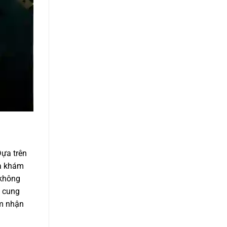
Dựa trên
và khám
 không
c cung
ảm nhận