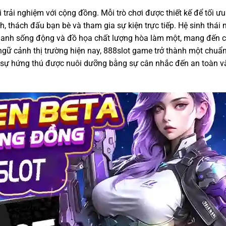
trải nghiệm với cộng đồng. Mỗi trò chơi được thiết kế để tối ư
h, thách đấu bạn bè và tham gia sự kiện trực tiếp. Hệ sinh thái 
thanh sống động và đồ họa chất lượng hòa làm một, mang đến 
 ngữ cảnh thị trường hiện nay, 888slot game trở thành một chu
i sự hứng thú được nuôi dưỡng bằng sự cân nhắc đến an toàn v