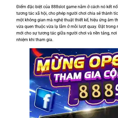
Điểm đặc biệt của 888slot game nằm ở cách nó kết nối 
tương tác xã hội, cho phép người chơi chia sẻ thành tíc
một không gian mà nghệ thuật thiết kế, hiệu ứng âm 
vừa quen thuộc vừa lạ lẫm ở mỗi lượt quay. Đặt trong
mới cho sự tương tác giữa người chơi và nền tảng, nơ
nhiệm khi tham gia.