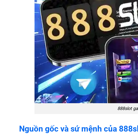
888slot g
Nguồn gốc và sứ mệnh của 888s